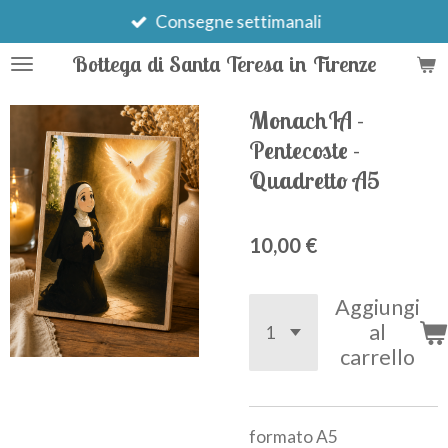
Vai
Consegne settimanali
al
Bottega di Santa Teresa in Firenze
contenuto
principale
MonachIA -
Pentecoste -
Quadretto A5
10,00 €
Aggiungi
al
carrello
formato A5