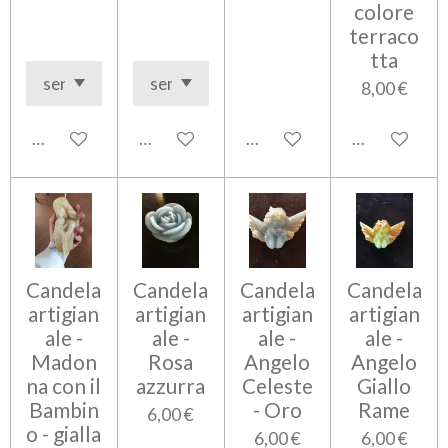
colore
terraco
tta
8,00 €
Aggiungi al carrello
Aggiungi al carrello
Aggiungi al carrello
Aggiungi al c
Candela
Candela
Candela
Candela
artigian
artigian
artigian
artigian
ale -
ale -
ale -
ale -
Madon
Rosa
Angelo
Angelo
na con il
azzurra
Celeste
Giallo
Bambin
- Oro
Rame
6,00 €
o - gialla
6,00 €
6,00 €