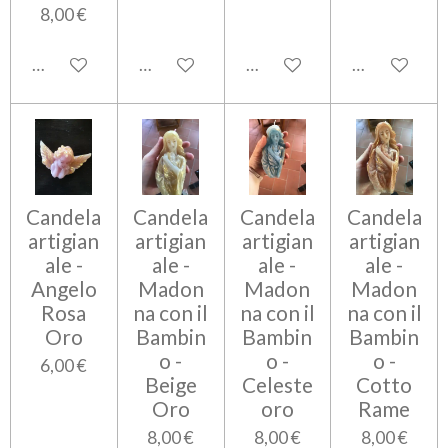
8,00 €
Aggiungi al carrello
Aggiungi al carrello
Aggiungi al carrello
Aggiungi al c
Candela
Candela
Candela
Candela
artigian
artigian
artigian
artigian
ale -
ale -
ale -
ale -
Angelo
Madon
Madon
Madon
Rosa
na con il
na con il
na con il
Oro
Bambin
Bambin
Bambin
o -
o -
o -
6,00 €
Beige
Celeste
Cotto
Oro
oro
Rame
8,00 €
8,00 €
8,00 €