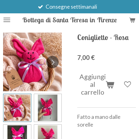
Vai
Consegne settimanali
al
Bottega di Santa Teresa in Firenze
contenuto
principale
Coniglietto - Rosa
7,00 €
Aggiungi
al
carrello
Fatto a mano dalle
sorelle