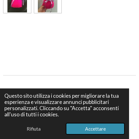
Privacy e Cookies policy
Questo sito utilizza i cookies per migliorare la tua
esperienza e visualizzare annunci pubblicitari
Termini e Condizioni di vendita
personalizzati. Cliccando su "Accetta" acconsenti
all'uso di tutti i cookies.
© 2024 Bottega S. Teresa Firenze - Via dei Bruni 12, 50139
Firenze - P. IVA IT07386740489
Rifiuta
Accettare