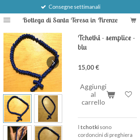
Vai
Consegne settimanali
al
Bottega di Santa Teresa in Firenze
contenuto
principale
Tchotki - semplice -
blu
15,00 €
Aggiungi
al
carrello
I
tchotki
sono
cordoncini di preghiera