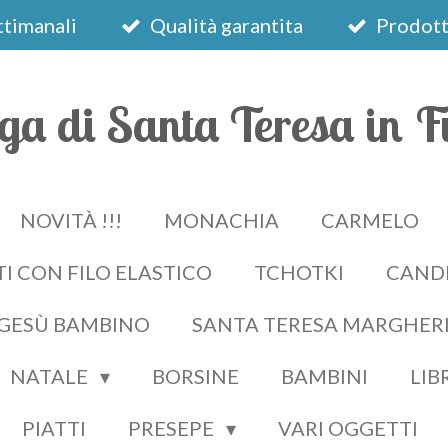
timanali
Qualità garantita
Prodotti
ga di Santa Teresa in F
NOVITÀ !!!
MONACHIA
CARMELO
I CON FILO ELASTICO
TCHOTKI
CAND
 GESÙ BAMBINO
SANTA TERESA MARGHER
NATALE
BORSINE
BAMBINI
LIB
PIATTI
PRESEPE
VARI OGGETTI