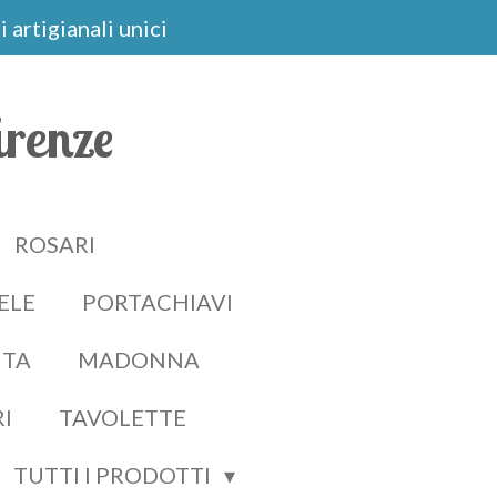
 artigianali unici
irenze
ROSARI
ELE
PORTACHIAVI
ITA
MADONNA
RI
TAVOLETTE
TUTTI I PRODOTTI