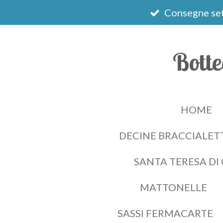
Vai
Consegne set
al
contenuto
Botte
principale
HOME
DECINE BRACCIALETT
SANTA TERESA DI
MATTONELLE
SASSI FERMACARTE