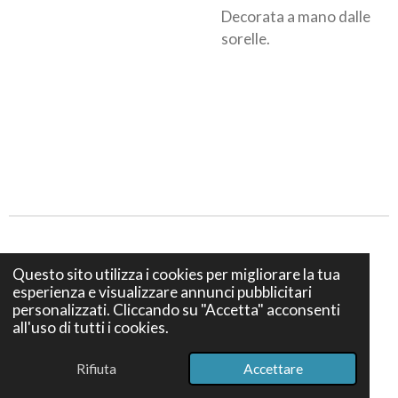
Decorata a mano dalle
sorelle.
Privacy e Cookies policy
Questo sito utilizza i cookies per migliorare la tua
esperienza e visualizzare annunci pubblicitari
Termini e Condizioni di vendita
personalizzati. Cliccando su "Accetta" acconsenti
all'uso di tutti i cookies.
© 2024 Bottega S. Teresa Firenze - Via dei Bruni 12, 50139
Firenze - P. IVA IT07386740489
Rifiuta
Accettare