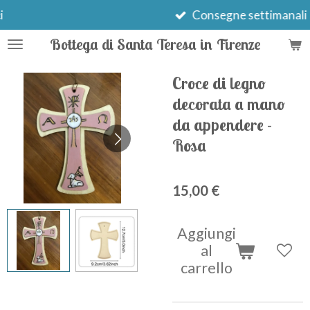
Vai
Consegne settimanali
al
Bottega di Santa Teresa in Firenze
contenuto
principale
Croce di legno
decorata a mano
da appendere -
Rosa
15,00 €
Aggiungi
al
carrello