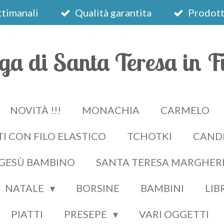
timanali
Qualità garantita
Prodotti
ga di Santa Teresa in F
NOVITÀ !!!
MONACHIA
CARMELO
I CON FILO ELASTICO
TCHOTKI
CAND
 GESÙ BAMBINO
SANTA TERESA MARGHER
NATALE
BORSINE
BAMBINI
LIB
PIATTI
PRESEPE
VARI OGGETTI