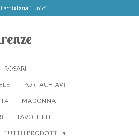
 artigianali unici
irenze
ROSARI
ELE
PORTACHIAVI
ITA
MADONNA
RI
TAVOLETTE
TUTTI I PRODOTTI