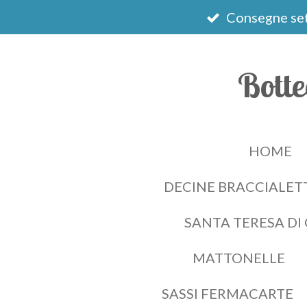
Vai
Consegne set
al
contenuto
Botte
principale
HOME
DECINE BRACCIALETT
SANTA TERESA DI
MATTONELLE
SASSI FERMACARTE