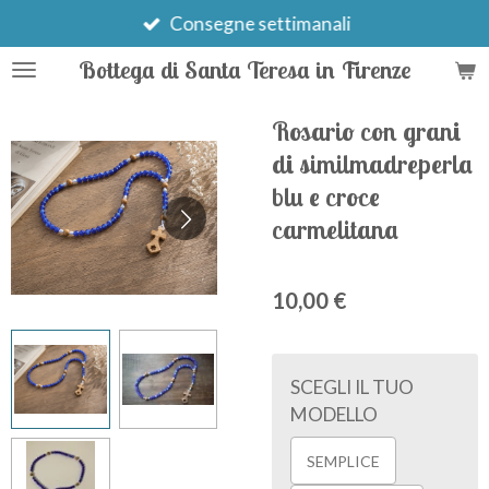
Vai
Consegne settimanali
al
Bottega di Santa Teresa in Firenze
contenuto
principale
Rosario con grani
di similmadreperla
blu e croce
carmelitana
10,00 €
SCEGLI IL TUO
MODELLO
SEMPLICE