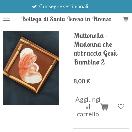
Vai
onsegne settimanali
al
Bottega di Santa Teresa in Firenze
contenuto
principale
Mattonella -
Madonna che
abbraccia Gesù
Bambino 2
8,00 €
Aggiungi
al
carrello