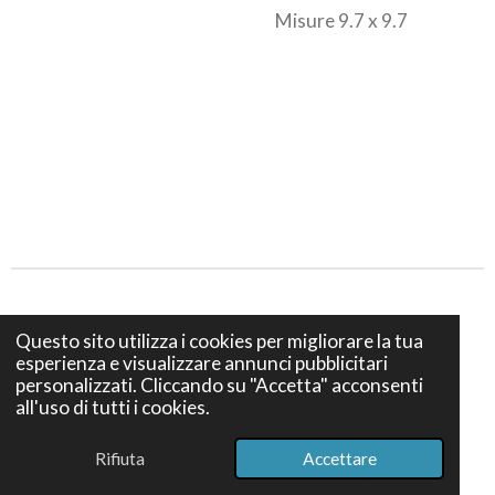
Misure 9.7 x 9.7
Privacy e Cookies policy
Questo sito utilizza i cookies per migliorare la tua
esperienza e visualizzare annunci pubblicitari
Termini e Condizioni di vendita
personalizzati. Cliccando su "Accetta" acconsenti
all'uso di tutti i cookies.
© 2024 Bottega S. Teresa Firenze - Via dei Bruni 12, 50139
Firenze - P. IVA IT07386740489
Rifiuta
Accettare