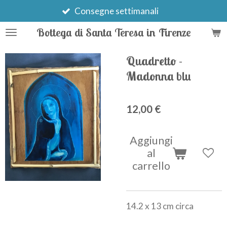
Vai
Consegne settimanali
al
Bottega di Santa Teresa in Firenze
contenuto
principale
Quadretto -
Madonna blu
12,00 €
Aggiungi
al
carrello
14.2 x 13 cm circa