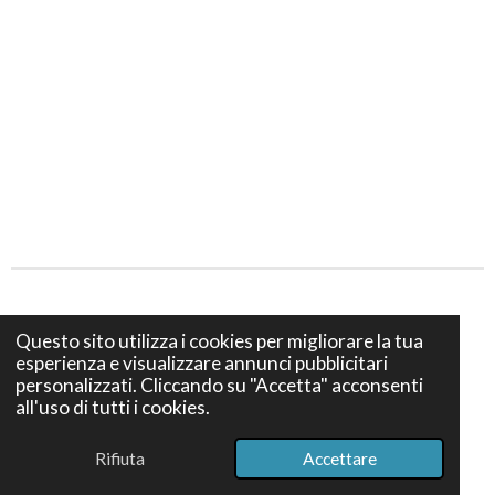
Privacy e Cookies policy
Questo sito utilizza i cookies per migliorare la tua
esperienza e visualizzare annunci pubblicitari
Termini e Condizioni di vendita
personalizzati. Cliccando su "Accetta" acconsenti
all'uso di tutti i cookies.
© 2024 Bottega S. Teresa Firenze - Via dei Bruni 12, 50139
Firenze - P. IVA IT07386740489
Rifiuta
Accettare