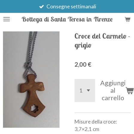
Vai
Consegne settimanali
al
Bottega di Santa Teresa in Firenze
contenuto
principale
Croce del Carmelo -
grigio
2,00 €
Aggiungi
al
carrello
Misure della croce:
3,7×2,1 cm