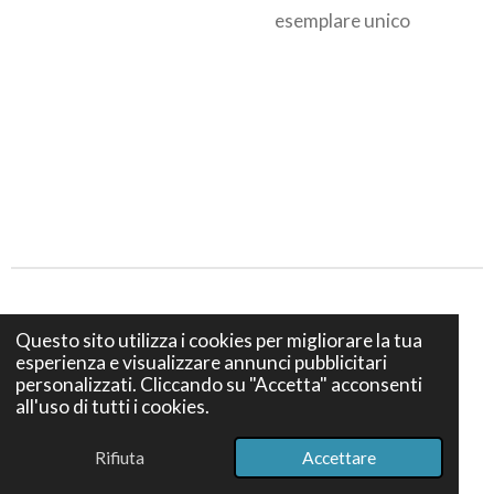
esemplare unico
Privacy e Cookies policy
Questo sito utilizza i cookies per migliorare la tua
esperienza e visualizzare annunci pubblicitari
Termini e Condizioni di vendita
personalizzati. Cliccando su "Accetta" acconsenti
all'uso di tutti i cookies.
© 2024 Bottega S. Teresa Firenze - Via dei Bruni 12, 50139
Firenze - P. IVA IT07386740489
Rifiuta
Accettare