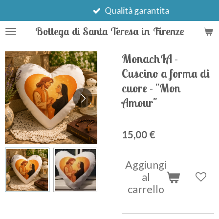
Vai
Qualità garantita
al
Bottega di Santa Teresa in Firenze
contenuto
principale
MonachIA -
Cuscino a forma di
cuore - "Mon
Amour"
15,00 €
Aggiungi
al
carrello