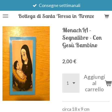
Vai
Consegne settimanali
al
Bottega di Santa Teresa in Firenze
contenuto
principale
MonachIA -
Segnalibro - Con
Gesù Bambino
2,00 €
Aggiungi
al
carrello
circa 18 x 9 cm