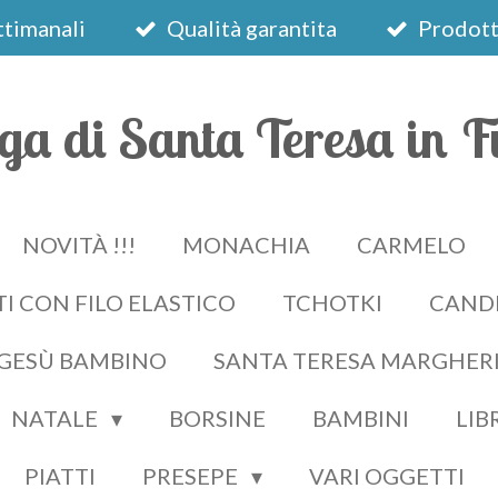
timanali
Qualità garantita
Prodotti
ga di Santa Teresa in F
NOVITÀ !!!
MONACHIA
CARMELO
I CON FILO ELASTICO
TCHOTKI
CAND
 GESÙ BAMBINO
SANTA TERESA MARGHER
NATALE
BORSINE
BAMBINI
LIB
PIATTI
PRESEPE
VARI OGGETTI