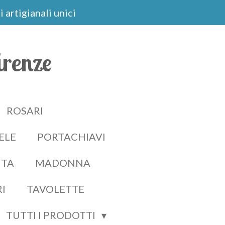
 artigianali unici
irenze
ROSARI
ELE
PORTACHIAVI
ITA
MADONNA
RI
TAVOLETTE
TUTTI I PRODOTTI