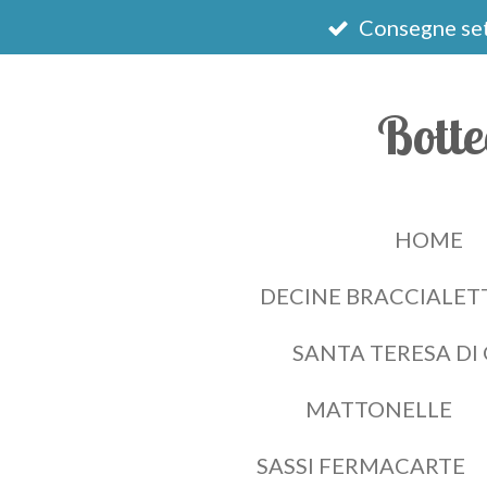
Vai
Consegne set
al
contenuto
Botte
principale
HOME
DECINE BRACCIALETT
SANTA TERESA DI
MATTONELLE
SASSI FERMACARTE