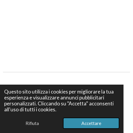
Privacy e Cookies policy
Questo sito utilizza i cookies per migliorare la tua
esperienza e visualizzare annunci pubblicitari
Termini e Condizioni di vendita
personalizzati. Cliccando su "Accetta" acconsenti
all'uso di tutti i cookies.
© 2024 Bottega S. Teresa Firenze - Via dei Bruni 12, 50139
Firenze - P. IVA IT07386740489
Rifiuta
Accettare