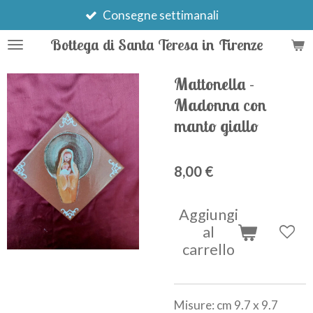
Vai
Consegne settimanali
al
Bottega di Santa Teresa in Firenze
contenuto
principale
Mattonella -
Madonna con
manto giallo
8,00 €
Aggiungi
al
carrello
Misure: cm 9.7 x 9.7