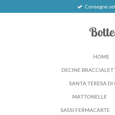
Vai
Consegne set
al
contenuto
Botte
principale
HOME
DECINE BRACCIALETT
SANTA TERESA DI
MATTONELLE
SASSI FERMACARTE