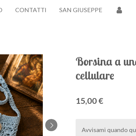
O
CONTATTI
SAN GIUSEPPE
Borsina a un
cellulare
15,00 €
Avvisami quando qu