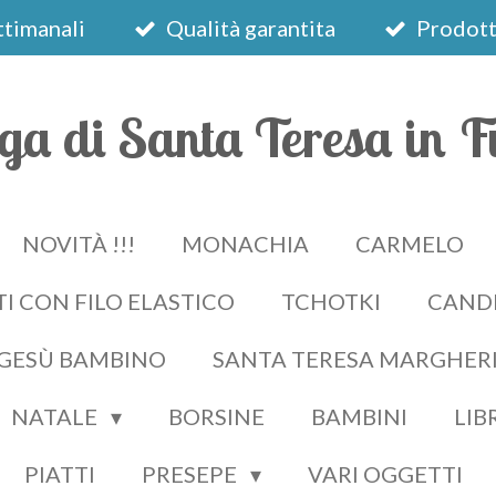
timanali
Qualità garantita
Prodotti
ga di Santa Teresa in F
NOVITÀ !!!
MONACHIA
CARMELO
I CON FILO ELASTICO
TCHOTKI
CAND
 GESÙ BAMBINO
SANTA TERESA MARGHER
NATALE
BORSINE
BAMBINI
LIB
PIATTI
PRESEPE
VARI OGGETTI