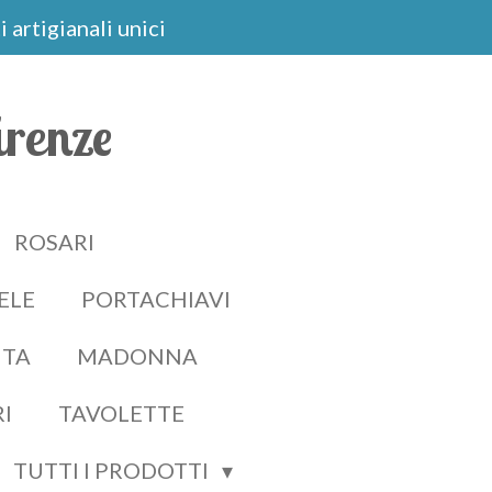
 artigianali unici
irenze
ROSARI
ELE
PORTACHIAVI
ITA
MADONNA
RI
TAVOLETTE
TUTTI I PRODOTTI